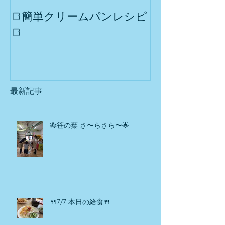
🍞簡単クリームパンレシピ
第2回 集まれ
🍞
おうち
最新記事
🎋笹の葉 さ〜らさら〜🌟
🍴7/7 本日の給食🍴