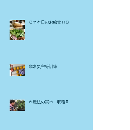
🍞🍴本日のお給食🍴🍞
非常災害等訓練
🍅魔法の実🍅 収穫❣