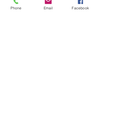
Phone
Email
Facebook
小さな 小さな お客様(^^♪
またまた 発見‼🍅
🌾稲の苗をいただきました🌾