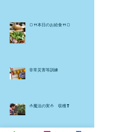
🍞🍴本日のお給食🍴🍞
非常災害等訓練
🍅魔法の実🍅 収穫❣