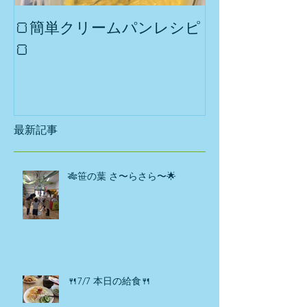
🍞簡単クリームパンレシピ
第2回 集まれ
🍞
おうち
最新記事
🎋笹の葉 さ〜らさら〜🌟
🍴7/7 本日の給食🍴