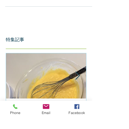
ください！ ＊パン生地＊ 強力
粉 560ｇ バター（マーガ
リン） 100ｇ スキムミルク
大4 砂糖 大6
塩 小2...
特集記事
Phone
Email
Facebook
🍞簡単クリームパンレシピ
第2回 集まれ
🍞
おうち